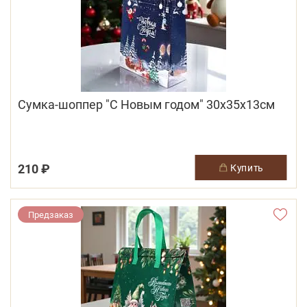
Сумка-шоппер "С Новым годом" 30х35х13см
210 ₽
купить
Предзаказ