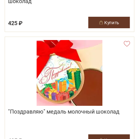
шоколад
425 ₽
купить
"Поздравляю" медаль молочный шоколад