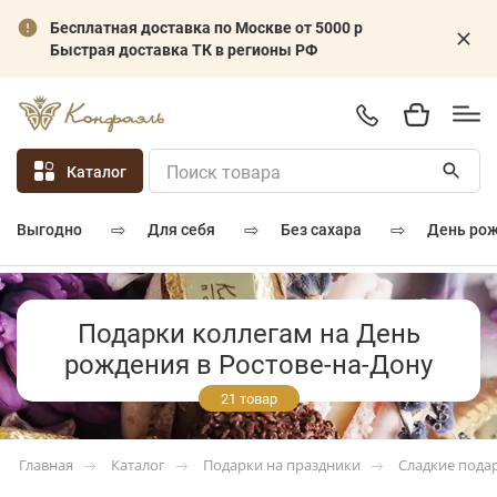
Бесплатная доставка по Москве от 5000 р
Быстрая доставка ТК в регионы РФ
Каталог
⇨
⇨
⇨
для себя
без сахара
день ро
выгодно
Подарки коллегам на День
рождения в Ростове-на-Дону
21 товар
Каталог
Подарки на праздники
Сладкие пода
Главная