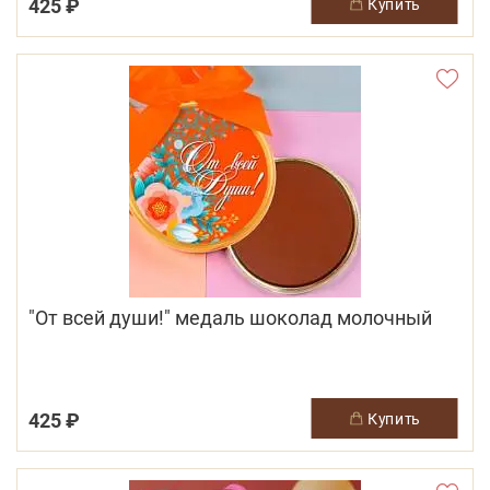
425 ₽
купить
"От всей души!" медаль шоколад молочный
425 ₽
купить