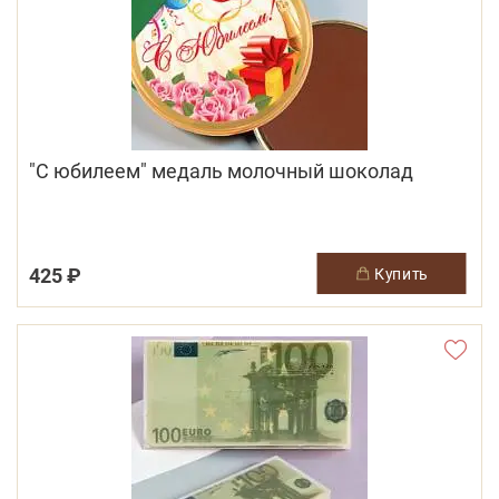
"С юбилеем" медаль молочный шоколад
425 ₽
купить