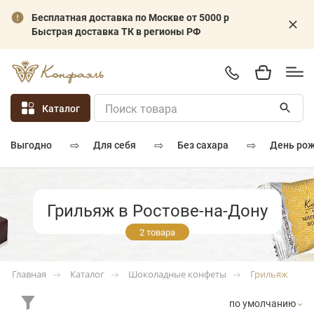
Бесплатная доставка по Москве от 5000 р
Быстрая доставка ТК в регионы РФ
Каталог
⇨
⇨
⇨
для себя
без сахара
день ро
выгодно
Грильяж в Ростове-на-Дону
2 товара
Каталог
Шоколадные конфеты
Грильяж
Главная
по умолчанию