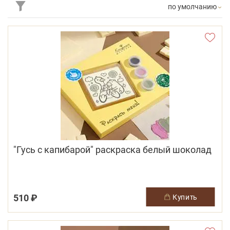
по умолчанию
"Гусь с капибарой" раскраска белый шоколад
510 ₽
купить