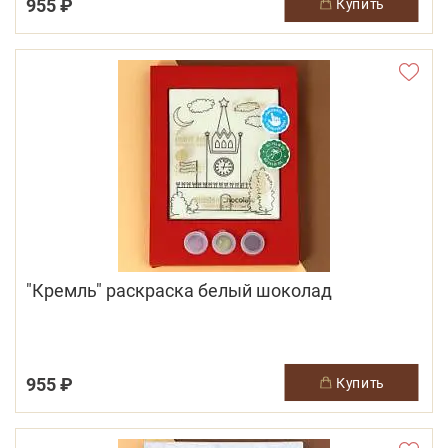
955 ₽
купить
"Кремль" раскраска белый шоколад
955 ₽
купить