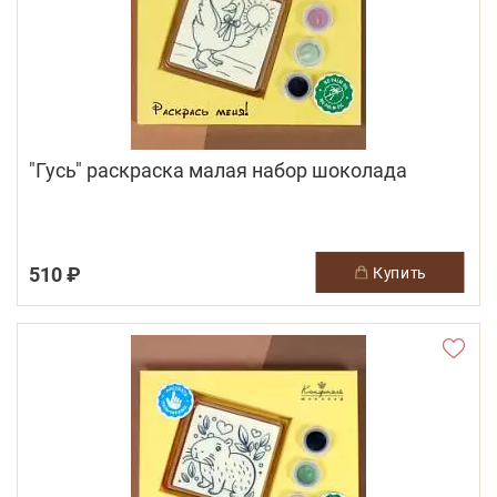
"Гусь" раскраска малая набор шоколада
510 ₽
купить