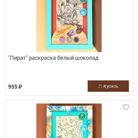
"Пират" раскраска белый шоколад
955 ₽
купить