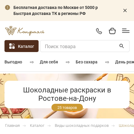
Бесплатная доставка по Москве от 5000 р
Быстрая доставка ТК в регионы РФ
Каталог
⇨
⇨
⇨
для себя
без сахара
день ро
выгодно
Шоколадные раскраски в
Ростове-на-Дону
25 товаров
Каталог
Виды шоколадных подарков
Шокола
Главная