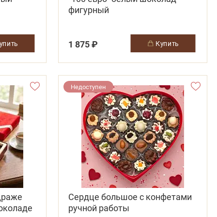
фигурный
1 875 ₽
купить
купить
Недоступен
драже
Сердце большое с конфетами
шоколаде
ручной работы