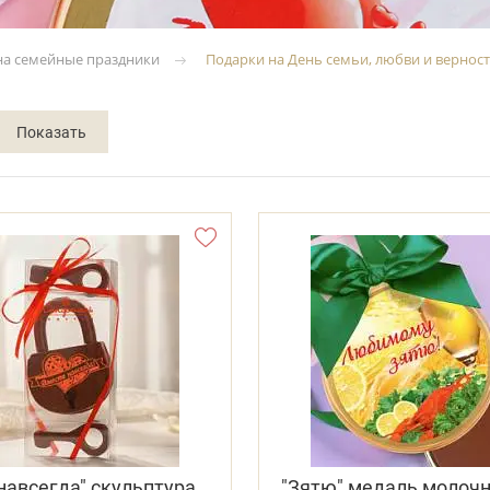
на семейные праздники
Подарки на День семьи, любви и вернос
навсегда" скульптура
"Зятю" медаль молоч