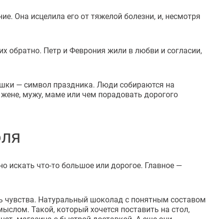
е. Она исцелила его от тяжелой болезни, и, несмотря
х обратно. Петр и Феврония жили в любви и согласии,
машки — символ праздника. Люди собираются на
 жене, мужу, маме или чем порадовать дорогого
юля
но искать что-то большое или дорогое. Главное —
ть чувства. Натуральный шоколад с понятным составом
мыслом. Такой, который хочется поставить на стол,
нет- магазина с быстрой доставкой. А еще они