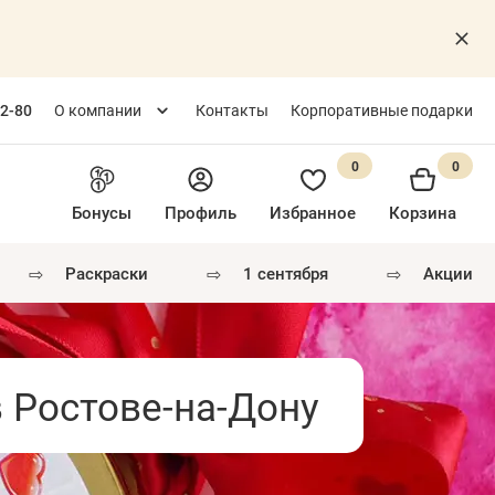
82-80
О компании
Контакты
Корпоративные подарки
0
0
Бонусы
Профиль
Избранное
Корзина
⇨
⇨
⇨
раскраски
1 сентября
акции
в Ростове-на-Дону