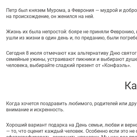
Петр был князем Мурома, а Феврония — мудрой и доброй
на происхождение, он женился на ней.
Жизнь их была непростой: бояре не приняли Февронию, 
ушли из жизни в один день и, по преданию, были погреб
Сегодня 8 июля отмечают как альтернативу Дню святого
семейные ужины, устраивают пикники и выбирают душевн
человека, выбирайте сладкий презент от «Конфаэль».
Ка
Когда хочется поздравить любимого, родителей или друз
внимание и искренность.
Хороший вариант подарка на День семьи, любви и верн
— то, что оценит каждый человек. Особенно если это не
сфотографировать, сохранить упаковку. Мы как раз про