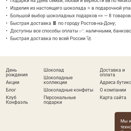
Подарки на День семьи, любви и верности 🍰 по низкой
Изделия из настоящего шоколада ⭐ в подарочной упа
Большой выбор шоколадных подарков 🍬 — 8 товаров в
Быстрая доставка 🍫 по городу Ростов-на-Дону;
Доступны все способы оплаты ✅: наличными, банковск
Быстрая доставка по всей России 🚀
День
Шоколад
Доставка и
рождения
оплата
Шоколадные
Акции
коллекции
Адреса бутик
Блог
Шоколадные конфеты
О компании
Клуб
Персональные
Карта сайта
Конфаэль
подарки
Мы и
техн