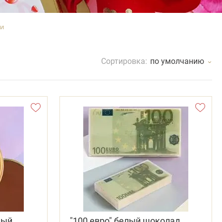
ти
Сортировка:
по умолчанию
ный
"100 евро" белый шоколад