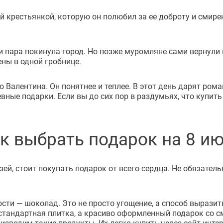
 крестьянкой, которую он полюбил за ее доброту и смирени
и пара покинула город. Но позже муромляне сами вернули и
ены в одной гробнице.
 Валентина. Он понятнее и теплее. В этот день дарят ро
ые подарки. Если вы до сих пор в раздумьях, что купить
к выбрать подарок на 8 и
ей, стоит покупать подарок от всего сердца. Не обязатель
ости — шоколад. Это не просто угощение, а способ вырази
 стандартная плитка, а красиво оформленный подарок со с
изводим такие продукты. Их легко купить через сайт интер