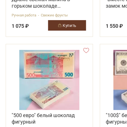
горьком шоколаде
замок м
(замороженная)
Ручная работа - Свежие фрукты
1 075 ₽
1 550 ₽
купить
"500 евро" белый шоколад
"100$" 
фигурный
фигурны