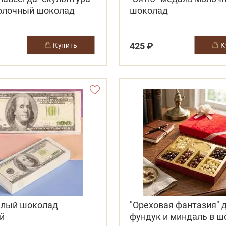
олочный шоколад
шоколад
425 ₽
купить
белый шоколад
"Ореховая фантазия" 
й
фундук и миндаль в 