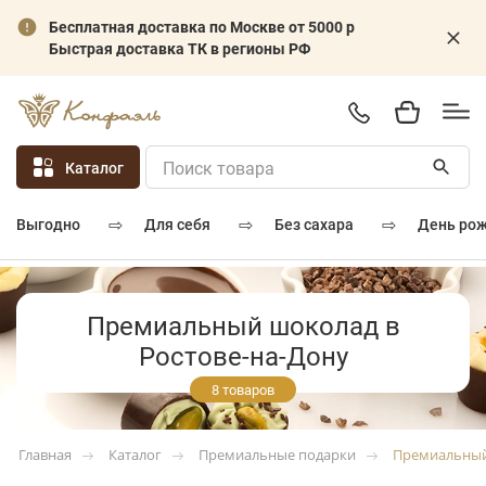
Бесплатная доставка по Москве от 5000 р
Быстрая доставка ТК в регионы РФ
Каталог
⇨
⇨
⇨
для себя
без сахара
день ро
выгодно
Премиальный шоколад в
Ростове-на-Дону
8 товаров
Каталог
Премиальные подарки
Премиальны
Главная