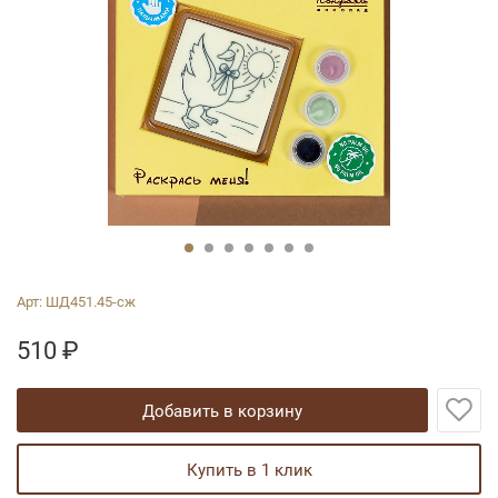
Арт:
ШД451.45-сж
510
₽
добавить в корзину
купить в 1 клик