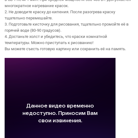
многократное нагревание красок.
2. Не доводите краску до кипения. После разогрева краску
тщательно перемешайте.
3. Подготовьте кисточку для рисования, тщательно промойте её в
горячей воде (80-90 градусов).
4. Достаньте холст и убедитесь, что краски комнатной
температуры. Можно приступать к рисованию!
Вы можете съесть готовую картину или сохранить её на память.