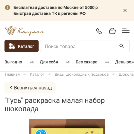
Бесплатная доставка по Москве от 5000 р
Быстрая доставка ТК в регионы РФ
Каталог
⇨
⇨
⇨
для себя
без сахара
день ро
выгодно
Каталог
Виды шоколадных подарков
Шокола
Главная
Вернуться назад
"Гусь" раскраска малая набор
шоколада