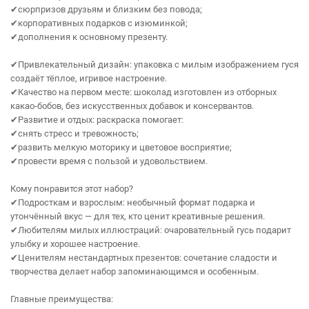
✔сюрпризов друзьям и близким без повода;
✔корпоративных подарков с изюминкой;
✔дополнения к основному презенту.
✔Привлекательный дизайн: упаковка с милым изображением гуся
создаёт тёплое, игривое настроение.
✔Качество на первом месте: шоколад изготовлен из отборных
какао‑бобов, без искусственных добавок и консервантов.
✔Развитие и отдых: раскраска помогает:
✔снять стресс и тревожность;
✔развить мелкую моторику и цветовое восприятие;
✔провести время с пользой и удовольствием.
Кому понравится этот набор?
✔Подросткам и взрослым: необычный формат подарка и
утончённый вкус — для тех, кто ценит креативные решения.
✔Любителям милых иллюстраций: очаровательный гусь подарит
улыбку и хорошее настроение.
✔Ценителям нестандартных презентов: сочетание сладости и
творчества делает набор запоминающимся и особенным.
Главные преимущества: