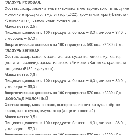
ГЛАЗУРЬ РОЗОВАЯ.
Состав:
сахар, заменитель какао-масла нелауринового типа, сухие
молочные продукты, эмульгатор (Е322), ароматизаторы («Ваниль»,
«Земляника»), свекольный концентрат.
Масса нетто:
2,5 г.
Пищевая ценность в 100 г продукта:
белков – 3,0 г, жиров – 37,0 г,
углеводов – 57,0 г.
Энергетическая ценность на 100 г продукта:
580 ккал/2430 кДж.
ГЛАЗУРЬ ЗЕЛЕНАЯ.
Состав:
сахар, какао-масло, молоко сухое цельное, эмульгатор
(лецитин соевый), ароматизаторы «Лимон», «Ваниль», красители
пищевые (Е132, куркумин).
Масса нетто:
2,5 г.
Пищевая ценность в 100 г продукта:
белков – 6,0 г, жиров – 36,0 г,
углеводов – 55,0 г.
Энергетическая ценность на 100 г продукта:
570 ккал/2380 кДж
ШОКОЛАД МОЛОЧНЫЙ
Состав:
сахар, масло какао, сыворотка молочная сухая, тёртое
какао, пахта сухая, эмульгатор (лецитин соевый)
Масса нетто:
3,5 г.
Пищевая ценность в 100 г продукта:
белков – 6,0 г, жиров – 36,0 г,
углеводов – 57,0 г.
Энергетическая ценность на 100 г продукта:
570 ккал/2380 кДж