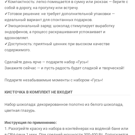
✔Компактность: легко помещается в сумку или рюкзак — берите с
собой в дорогу, на прогулку или встречу.
✔Готовое решение: не требует дополнительной упаковки —
идеальный вариант для спонтанных подарков.
✔Эмоциональный заряд: шоколад стимулирует выработку
эндорфинов, а процесс раскрашивания успокаивает и
вдохновляет.
✔Доступность: приятный ценник при высоком качестве
содержимого.
Сделайте день ярче — подарите набор «Гусь»!
Закажите сейчас — и пусть радость будет сладкой и творческой!
Подарите незабываемые моменты с набором «Гусь»!
КИСТОЧКА В КОМПЛЕКТ НЕ ВХОДИТ
Набор шоколада: декорированное полотно из белого шоколада,
цветная глазурь.
Инструкция по применению:
1. Разогрейте краску из набора в контейнерах на водяной бане или
в СВЧ-печи 1 мин. При средней мощности 300-400 Вт. Допускается