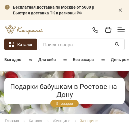
Бесплатная доставка по Москве от 5000 р
Быстрая доставка ТК в регионы РФ
Каталог
⇨
⇨
⇨
для себя
без сахара
день ро
выгодно
Подарки бабушкам в Ростове-на-
Дону
5 товаров
Каталог
Женщине
Женщине
Главная