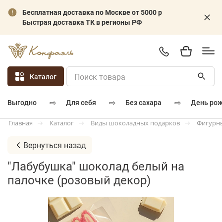
Бесплатная доставка по Москве от 5000 р
Быстрая доставка ТК в регионы РФ
Каталог
⇨
⇨
⇨
для себя
без сахара
день ро
выгодно
Каталог
Виды шоколадных подарков
Фигурн
Главная
Вернуться назад
"Лабубушка" шоколад белый на
палочке (розовый декор)