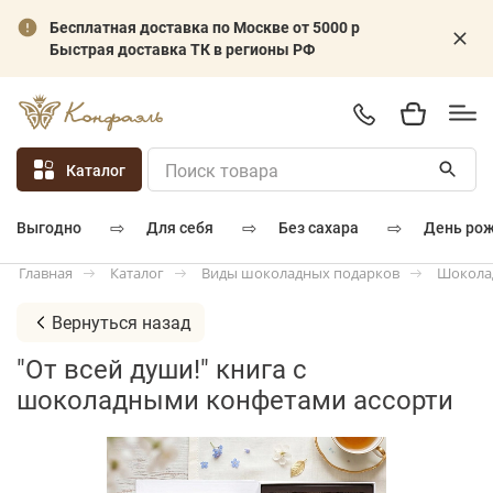
Бесплатная доставка по Москве от 5000 р
Быстрая доставка ТК в регионы РФ
Каталог
⇨
⇨
⇨
для себя
без сахара
день ро
выгодно
Каталог
Виды шоколадных подарков
Шокола
Главная
Вернуться назад
"От всей души!" книга с
шоколадными конфетами ассорти