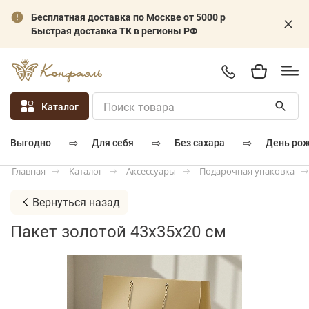
Бесплатная доставка по Москве от 5000 р
Быстрая доставка ТК в регионы РФ
Каталог
⇨
⇨
⇨
для себя
без сахара
день ро
выгодно
Каталог
Аксессуары
Подарочная упаковка
Главная
Вернуться назад
Пакет золотой 43х35х20 см