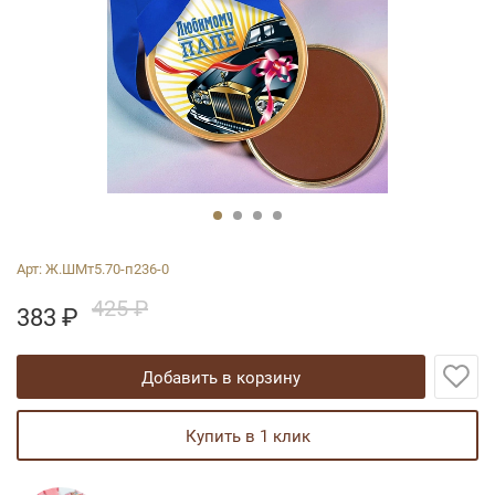
Арт:
Ж.ШМт5.70-п236-0
425 ₽
383
₽
добавить в корзину
купить в 1 клик