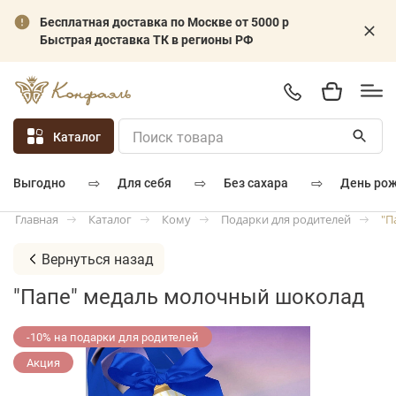
Бесплатная доставка по Москве от 5000 р
Быстрая доставка ТК в регионы РФ
Каталог
⇨
⇨
⇨
для себя
без сахара
день ро
выгодно
Каталог
Кому
Подарки для родителей
"П
Главная
Вернуться назад
"Папе" медаль молочный шоколад
-10% на подарки для родителей
Акция