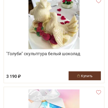
"Голуби" скульптура белый шоколад
3 190 ₽
купить