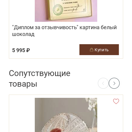
"Диплом за отзывчивость" картина белый
шоколад
5 995 ₽
1
купить
Сопутствующие
товары