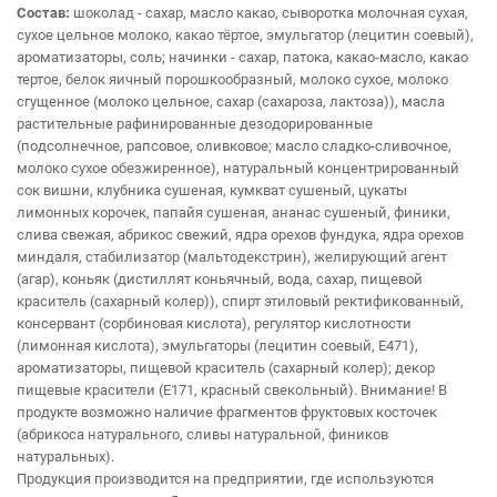
Состав:
шоколад - сахар, масло какао, сыворотка молочная сухая,
сухое цельное молоко, какао тёртое, эмульгатор (лецитин соевый),
ароматизаторы, соль; начинки - сахар, патока, какао-масло, какао
тертое, белок яичный порошкообразный, молоко сухое, молоко
сгущенное (молоко цельное, сахар (сахароза, лактоза)), масла
растительные рафинированные дезодорированные
(подсолнечное, рапсовое, оливковое; масло сладко-сливочное,
молоко сухое обезжиренное), натуральный концентрированный
сок вишни, клубника сушеная, кумкват сушеный, цукаты
лимонных корочек, папайя сушеная, ананас сушеный, финики,
слива свежая, абрикос свежий, ядра орехов фундука, ядра орехов
миндаля, стабилизатор (мальтодекстрин), желирующий агент
(агар), коньяк (дистиллят коньячный, вода, сахар, пищевой
краситель (сахарный колер)), спирт этиловый ректификованный,
консервант (сорбиновая кислота), регулятор кислотности
(лимонная кислота), эмульгаторы (лецитин соевый, Е471),
ароматизаторы, пищевой краситель (сахарный колер); декор
пищевые красители (Е171, красный свекольный). Внимание! В
продукте возможно наличие фрагментов фруктовых косточек
(абрикоса натурального, сливы натуральной, фиников
натуральных).
Продукция производится на предприятии, где используются