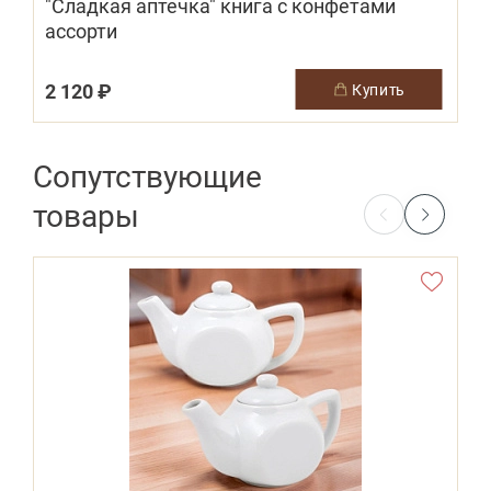
"Сладкая аптечка" книга с конфетами
ассорти
2 120 ₽
5
купить
Сопутствующие
товары