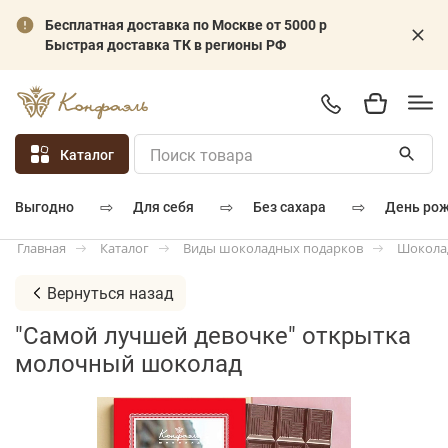
Бесплатная доставка по Москве от 5000 р
Быстрая доставка ТК в регионы РФ
Каталог
⇨
⇨
⇨
для себя
без сахара
день ро
выгодно
Каталог
Виды шоколадных подарков
Шокола
Главная
Вернуться назад
"Самой лучшей девочке" открытка
молочный шоколад