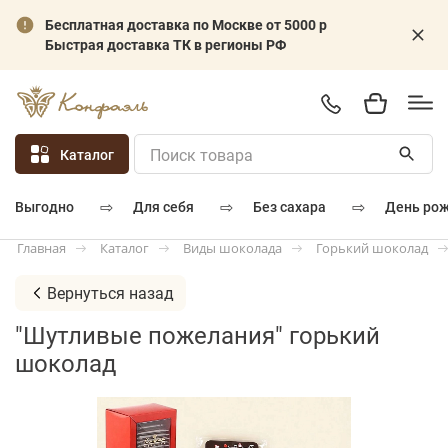
Бесплатная доставка по Москве от 5000 р
Быстрая доставка ТК в регионы РФ
Каталог
⇨
⇨
⇨
для себя
без сахара
день ро
выгодно
Каталог
Виды шоколада
Горький шоколад
Главная
Вернуться назад
"Шутливые пожелания" горький
шоколад