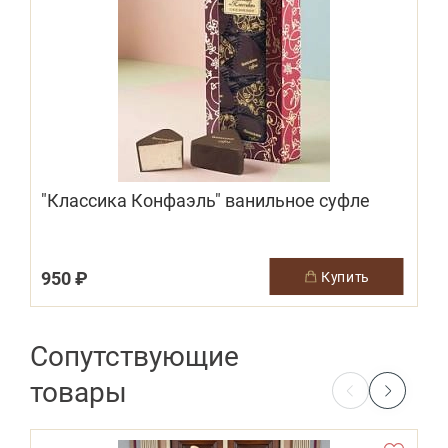
"Классика Конфаэль" ванильное суфле
950 ₽
1
купить
Сопутствующие
товары