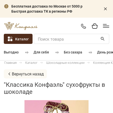
Бесплатная доставка по Москве от 5000 р
Быстрая доставка ТК в регионы РФ
Каталог
⇨
⇨
⇨
для себя
без сахара
день ро
выгодно
Каталог
Шоколадные коллекции
Коллекция К
Главная
Вернуться назад
"Классика Конфаэль" сухофрукты в
шоколаде