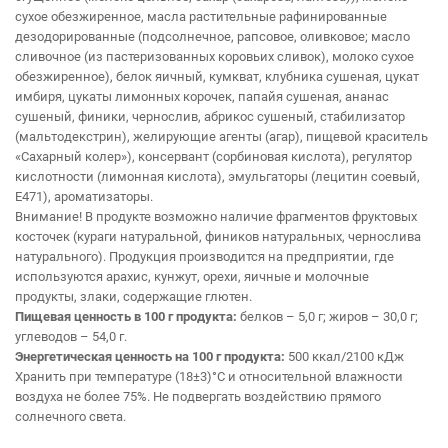
сухое обезжиренное, масла растительные рафинированные
дезодорированные (подсолнечное, рапсовое, оливковое; масло
сливочное (из пастеризованных коровьих сливок), молоко сухое
обезжиренное), белок яичный, кумкват, клубника сушеная, цукат
имбиря, цукаты лимонных корочек, папайя сушеная, ананас
сушеный, финики, чернослив, абрикос сушеный, стабилизатор
(мальтодекстрин), желирующие агенты (агар), пищевой краситель
«Сахарный колер»), консервант (сорбиновая кислота), регулятор
кислотности (лимонная кислота), эмульгаторы (лецитин соевый,
Е471), ароматизаторы.
Внимание! В продукте возможно наличие фрагментов фруктовых
косточек (кураги натуральной, фиников натуральных, чернослива
натурального). Продукция производится на предприятии, где
используются арахис, кунжут, орехи, яичные и молочные
продукты, злаки, содержащие глютен.
Пищевая ценность в 100 г продукта:
белков – 5,0 г; жиров – 30,0 г;
углеводов – 54,0 г.
Энергетическая ценность на 100 г продукта:
500 ккал/2100 кДж
Хранить при температуре (18±3)°С и относительной влажности
воздуха не более 75%. Не подвергать воздействию прямого
солнечного света.