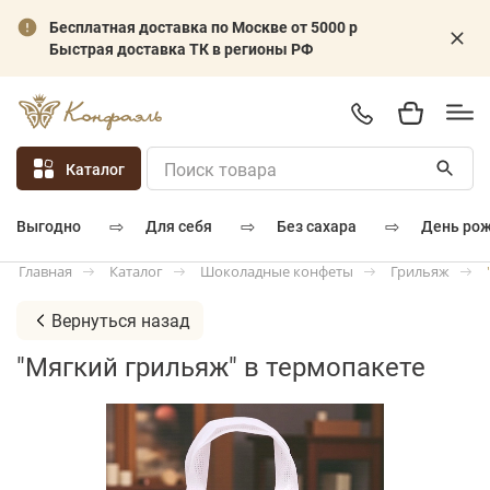
Бесплатная доставка по Москве от 5000 р
Быстрая доставка ТК в регионы РФ
Каталог
⇨
⇨
⇨
для себя
без сахара
день ро
выгодно
Каталог
Шоколадные конфеты
Грильяж
Главная
Вернуться назад
"Мягкий грильяж" в термопакете