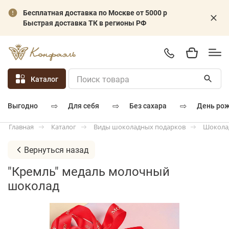
Бесплатная доставка по Москве от 5000 р
Быстрая доставка ТК в регионы РФ
Каталог
⇨
⇨
⇨
для себя
без сахара
день ро
выгодно
Каталог
Виды шоколадных подарков
Шокола
Главная
Вернуться назад
"Кремль" медаль молочный
шоколад