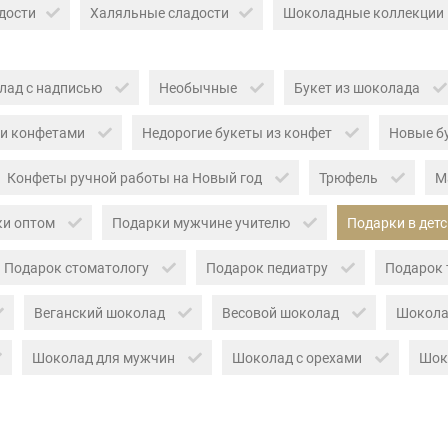
дости
Халяльные сладости
Шоколадные коллекции
лад с надписью
Необычные
Букет из шоколада
 и конфетами
Недорогие букеты из конфет
Новые б
Конфеты ручной работы на Новый год
Трюфель
М
ки оптом
Подарки мужчине учителю
Подарки в дет
Подарок стоматологу
Подарок педиатру
Подарок 
Веганский шоколад
Весовой шоколад
Шокола
Шоколад для мужчин
Шоколад с орехами
Шок