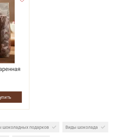
аренная
купить
ы шоколадных подарков
Виды шоколада