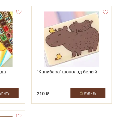
ада
"Капибара" шоколад белый
210 ₽
купить
купить