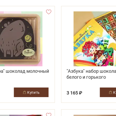
ра" шоколад молочный
"Азбука" набор шокол
белого и горького
3 165 ₽
купить