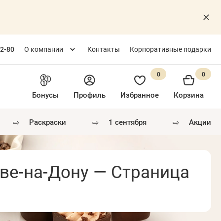
82-80
О компании
Контакты
Корпоративные подарки
0
0
Бонусы
Профиль
Избранное
Корзина
⇨
⇨
⇨
раскраски
1 сентября
акции
ове-на-Дону — Страница