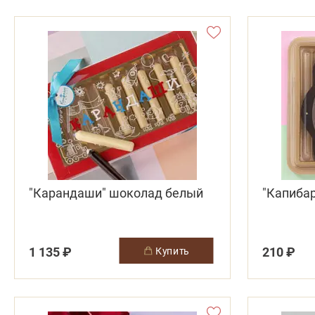
"Карандаши" шоколад белый
"Капиба
1 135 ₽
210 ₽
купить