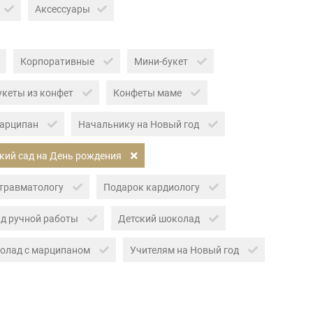
Аксессуары
Корпоративные
Мини-букет
укеты из конфет
Конфеты маме
арципан
Начальнику на Новый год
ский сад на День рождения
травматологу
Подарок кардиологу
д ручной работы
Детский шоколад
олад с марципаном
Учителям на Новый год