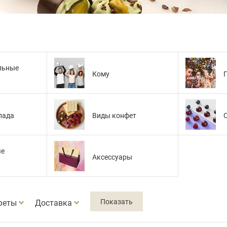
льные
Кому
лада
Виды конфет
ые
Аксессуары
феты
Доставка