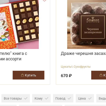
телю" книга с
Драже черешня засах
ми ассорти
Цукаты\ Сухофрукты
670 ₽
купить
Все товары
Кому
Повод
Цена
Вид