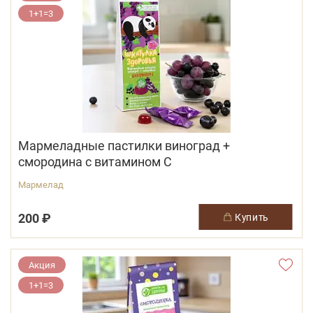
1+1=3
Мармеладные пастилки виноград +
смородина с витамином С
Мармелад
200 ₽
купить
Акция
1+1=3