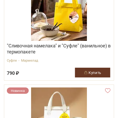
"Сливочная намелака" и "Суфле" (ванильное) в
термопакете
Суфле - Мармелад
790 ₽
купить
Новинка