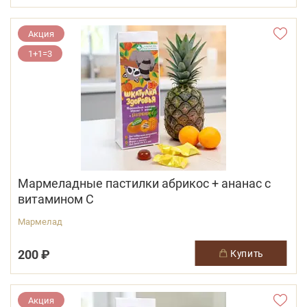
Акция
1+1=3
Мармеладные пастилки абрикос + ананас с
витамином С
Мармелад
200 ₽
купить
Акция