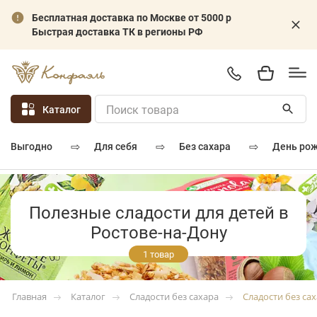
Бесплатная доставка по Москве от 5000 р
Быстрая доставка ТК в регионы РФ
Каталог
⇨
⇨
⇨
для себя
без сахара
день ро
выгодно
Полезные сладости для детей в
Ростове-на-Дону
1 товар
Каталог
Сладости без сахара
Сладости без са
Главная