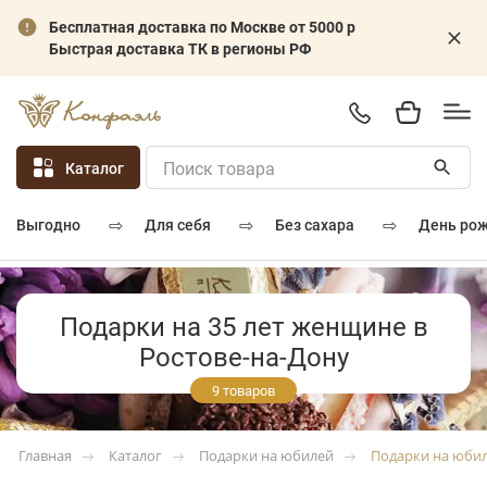
Бесплатная доставка по Москве от 5000 р
Быстрая доставка ТК в регионы РФ
Каталог
⇨
⇨
⇨
для себя
без сахара
день ро
выгодно
Подарки на 35 лет женщине в
Ростове-на-Дону
9 товаров
Каталог
Подарки на юбилей
Подарки на юби
Главная