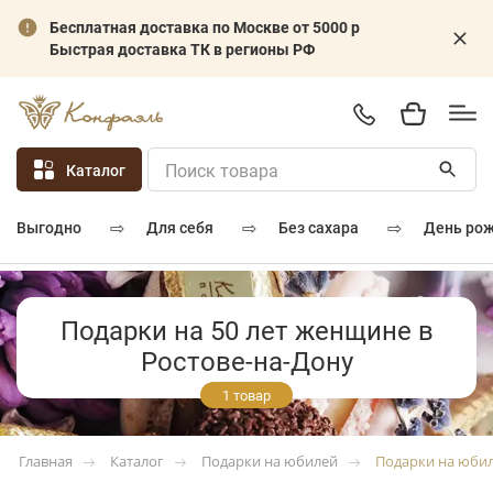
Бесплатная доставка по Москве от 5000 р
Быстрая доставка ТК в регионы РФ
Каталог
⇨
⇨
⇨
для себя
без сахара
день ро
выгодно
Подарки на 50 лет женщине в
Ростове-на-Дону
1 товар
Каталог
Подарки на юбилей
Подарки на юби
Главная