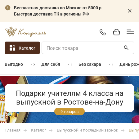
Бесплатная доставка по Москве от 5000 р
Быстрая доставка ТК в регионы РФ
Каталог
⇨
⇨
⇨
для себя
без сахара
день ро
выгодно
Подарки учителям 4 класса на
выпускной в Ростове-на-Дону
9 товаров
Каталог
Выпускной и последний звонок
Выпу
Главная