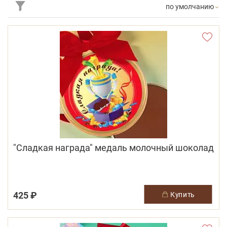
по умолчанию
"Сладкая награда" медаль молочный шоколад
425 ₽
купить