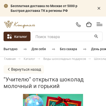
Бесплатная доставка по Москве от 5000 р
Быстрая доставка ТК в регионы РФ
Каталог
⇨
⇨
⇨
для себя
без сахара
день ро
выгодно
Каталог
Виды шоколадных подарков
Шокола
Главная
Вернуться назад
"Учителю" открытка шоколад
молочный и горький