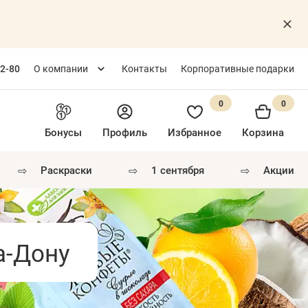
82-80
О компании
Контакты
Корпоративные подарки
0
0
Бонусы
Профиль
Избранное
Корзина
⇨
⇨
⇨
раскраски
1 сентября
акции
а-Дону