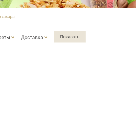
з сахара
феты
Доставка