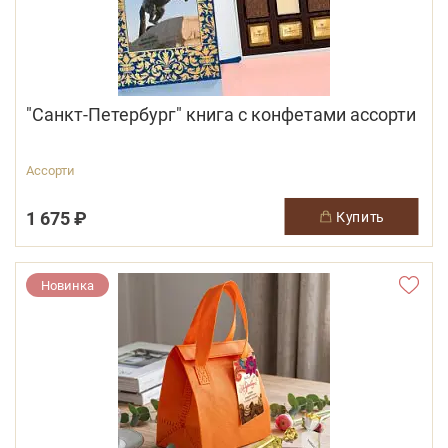
"Санкт-Петербург" книга с конфетами ассорти
Ассорти
1 675 ₽
купить
Новинка