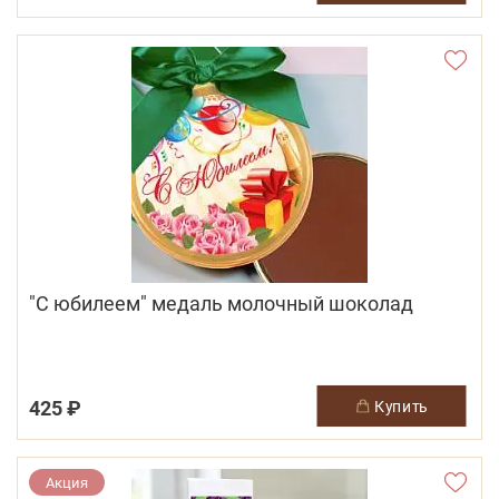
"С юбилеем" медаль молочный шоколад
425 ₽
купить
Акция