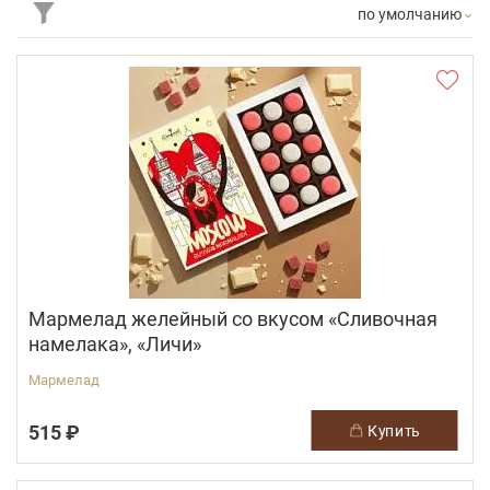
по умолчанию
Мармелад желейный со вкусом «Сливочная
намелака», «Личи»
Мармелад
515 ₽
купить