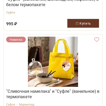
белом термопакете
Суфле
995 ₽
купить
Новинка
"Сливочная намелака" и "Суфле" (ванильное) в
термопакете
Суфле - Мармелад