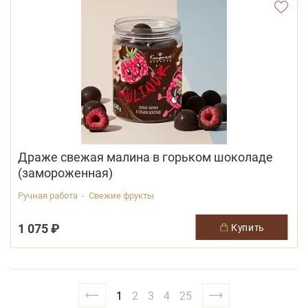
Драже свежая малина в горьком шоколаде
(замороженная)
Ручная работа - Свежие фрукты
1 075 ₽
купить
1
2
3
4
25