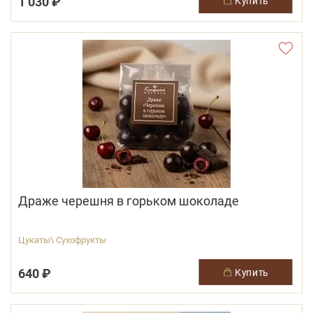
1 030 ₽
купить
Драже черешня в горьком шоколаде
Цукаты\ Сухофрукты
640 ₽
купить