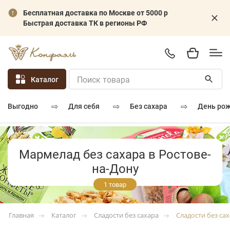
Бесплатная доставка по Москве от 5000 р
Быстрая доставка ТК в регионы РФ
Каталог
⇨
⇨
⇨
для себя
без сахара
день ро
выгодно
Мармелад без сахара в Ростове-
на-Дону
1 товар
Каталог
Сладости без сахара
Сладости без са
Главная