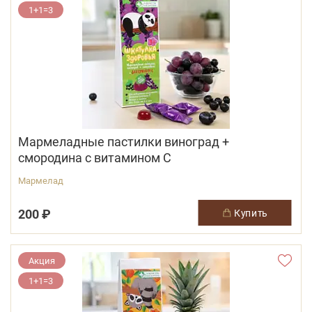
1+1=3
Мармеладные пастилки виноград +
смородина с витамином С
Мармелад
200 ₽
купить
Акция
1+1=3