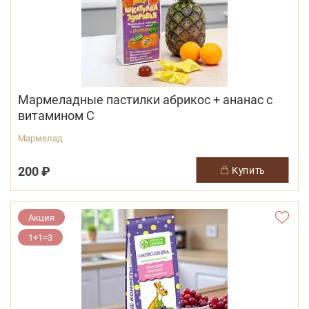
Мармеладные пастилки абрикос + ананас с
витамином С
Мармелад
200 ₽
купить
Акция
1+1=3