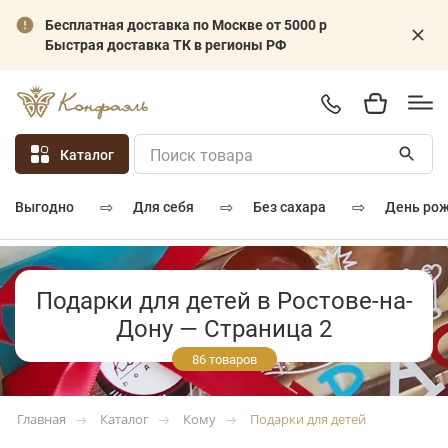
Бесплатная доставка по Москве от 5000 р
Быстрая доставка ТК в регионы РФ
Каталог
⇨
⇨
⇨
для себя
без сахара
день ро
выгодно
Подарки для детей в Ростове-на-
Дону — Страница 2
86 товаров
Каталог
Кому
Подарки для детей
Главная