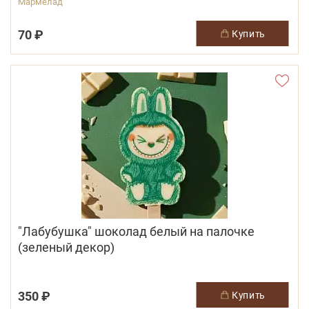
Мармелад
70 ₽
купить
"Лабубушка" шоколад белый на палочке
(зеленый декор)
350 ₽
купить